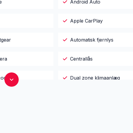
e
Android Auto
Apple CarPlay
tgear
Automatisk fjernlys
era
Centrallås
cockpit
Dual zone klimaanlæg
r x4
El-spejle
sk parkeringsbremse
Fartpilot