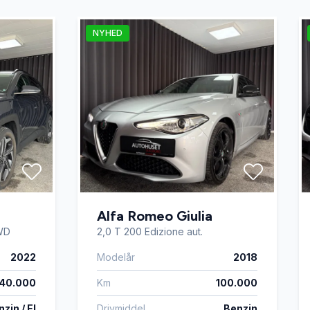
NYHED
Alfa Romeo Giulia
WD
2,0 T 200 Edizione aut.
2022
Modelår
2018
40.000
Km
100.000
zin / El
Drivmiddel
Benzin