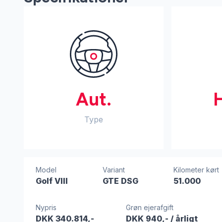
Aut.
Type
Model
Variant
Kilometer kørt
Golf VIII
GTE DSG
51.000
Nypris
Grøn ejerafgift
DKK 340.814,-
DKK 940,-
/ årligt