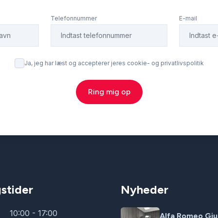
Telefonnummer
E-mail
Ja, jeg har læst og accepterer jeres cookie- og privatlivspolitik
Ring mig op
stider
Nyheder
10:00 - 17:00
Alfa Romeo Giul