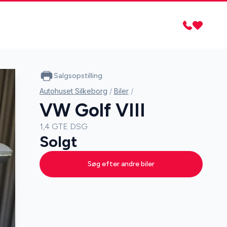
Salgsopstilling
Autohuset Silkeborg
/
Biler
/
VW Golf VIII
1,4 GTE DSG
Solgt
Søg efter andre biler