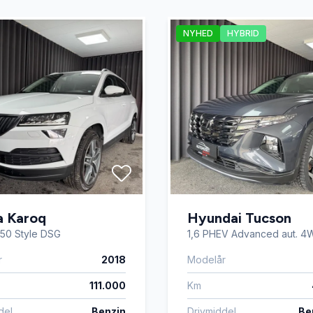
 forlygter
Fuldautomatisk klimaanlæg
NYHED
HYBRID
sterbart førersæde
Isofix
elys
Læderrat
ion
Parkeringssensor bagved
kifte
Skiltegenkendelse
a Karoq
Hyundai Tucson
sæder
Svingbart anhængertræk
 150 Style DSG
1,6 PHEV Advanced aut. 4
r
2018
Modelår
sregistrering
Trådløs mobilopladning
111.000
Km
del
Benzin
Drivmiddel
Ben