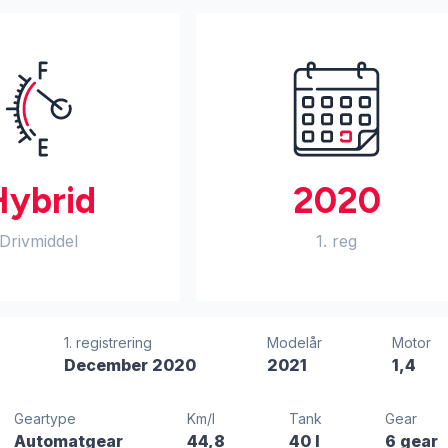
Hybrid
2020
Drivmiddel
1. reg
1. registrering
Modelår
Motor
December 2020
2021
1,4
Geartype
Km/l
Tank
Gear
Automatgear
44,8
40 l
6 gear