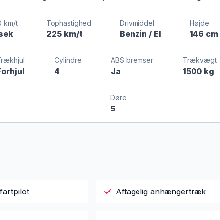
0 km/t
Tophastighed
Drivmiddel
Højde
 sek
225 km/t
Benzin / El
146 cm
Trækhjul
Cylindre
ABS bremser
Trækvægt
Forhjul
4
Ja
1500 kg
Døre
5
fartpilot
Aftagelig anhængertræk