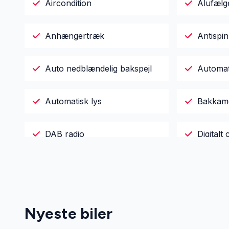
Aircondition
Alufælg
Anhængertræk
Antispin
Auto nedblændelig bakspejl
Automa
Automatisk lys
Bakkam
DAB radio
Digitalt 
El-ruder
El-rude
El-spejle med varme
Elektri
Nyeste biler