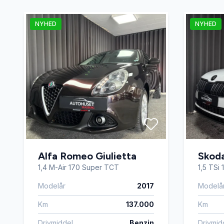
Fjernbetjent centrallås
Fuld LED
NYHED
NYHED
Højdejusterbare forsæder
Højdeju
Kørecomputer
LED kør
Musikstreaming via bluetooth
Navigat
Parkeringssensor foran
Ratgears
Alfa Romeo Giulietta
Skod
Splitbagsæder
Sports
1,4 M-Air 170 Super TCT
1,5 TSi
Modelår
2017
Modelå
Sædevarme
Træthed
Km
137.000
Km
Drivmiddel
Benzin
Drivmid