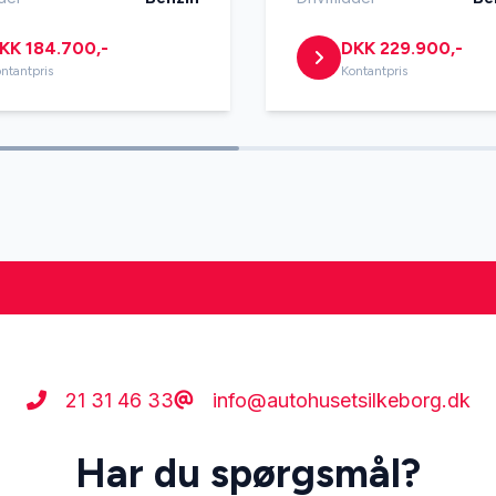
lutning
Varme i rattet
KK 184.700,-
DKK 229.900,-
ntantpris
Kontantpris
21 31 46 33
info@autohusetsilkeborg.dk
Har du spørgsmål?