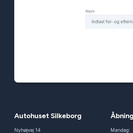
Navn
Autohuset Silkeborg
Åbning
Nyhøjvej 14
Mandag: