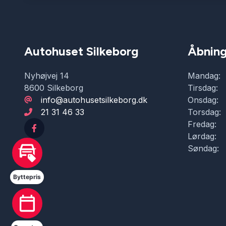
Autohuset Silkeborg
Åbning
Nyhøjvej 14
Mandag:
8600 Silkeborg
Tirsdag:
info@autohusetsilkeborg.dk
Onsdag:
21 31 46 33
Torsdag:
Fredag:
Lørdag:
Søndag:
Byttepris