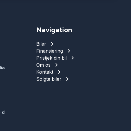
Navigation
Biler
Finansiering
T
Pristjek din bil
Om os
ia
Kontakt
Solgte biler
 d