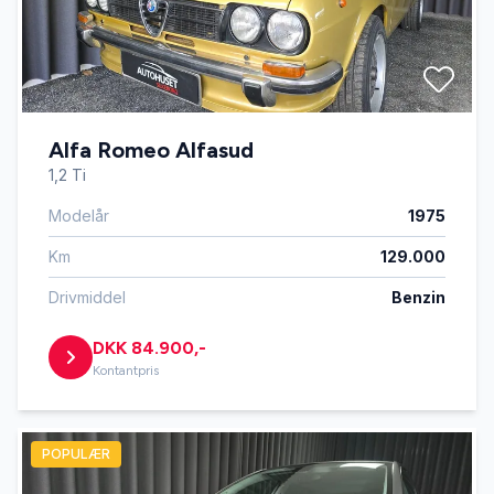
Alfa Romeo Alfasud
1,2 Ti
Modelår
1975
Km
129.000
Drivmiddel
Benzin
DKK 84.900,-
Kontantpris
POPULÆR