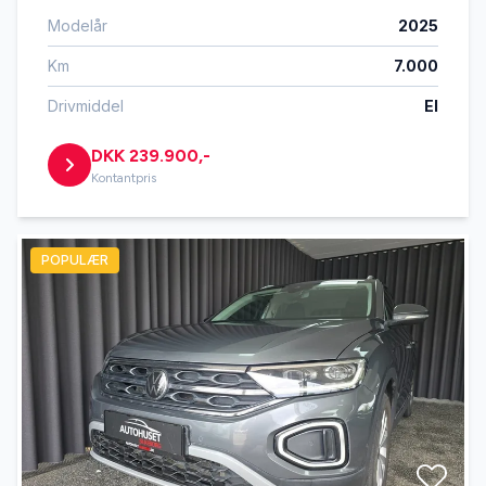
Modelår
2025
Km
7.000
Drivmiddel
El
DKK 239.900,-
Kontantpris
POPULÆR