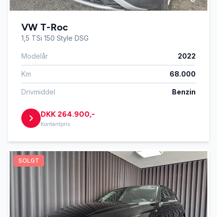
VW T-Roc
1,5 TSi 150 Style DSG
Modelår
2022
Km
68.000
Drivmiddel
Benzin
DKK 264.900,-
Kontantpris
SOLGT