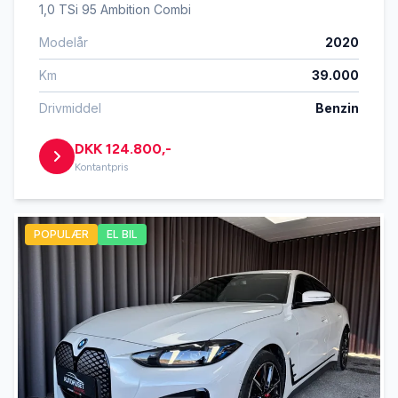
1,0 TSi 95 Ambition Combi
Modelår
2020
Km
39.000
Drivmiddel
Benzin
DKK 124.800,-
Kontantpris
POPULÆR
EL BIL