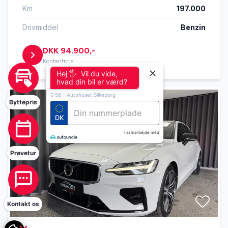
Km
197.000
Drivmiddel
Benzin
DKK 94.900,-
Kontantpris
Hej. 🖐 Er du
interesseret i at booke
en prøvetur? Vi har
åbent i dag fra:
Byttepris
c-l
0:56
-
Autohuset Silkeborg
Book prøvetur
Prøvetur
I samarbejde med
Kontakt os