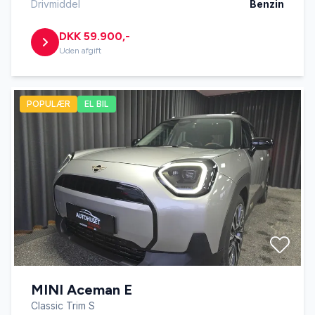
Drivmiddel
Benzin
DKK 59.900,-
Uden afgift
POPULÆR
EL BIL
MINI Aceman E
Classic Trim S