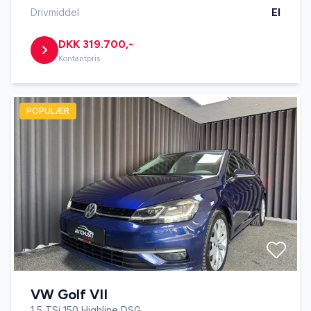
Drivmiddel
El
DKK 319.700,-
Kontantpris
POPULÆR
VW Golf VII
1,5 TSi 150 Highline DSG