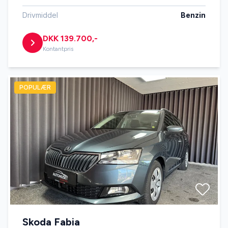
Drivmiddel
Benzin
DKK 139.700,-
Kontantpris
POPULÆR
Skoda Fabia