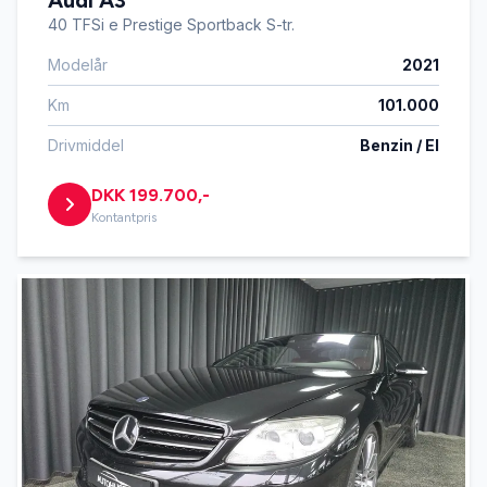
Audi A3
40 TFSi e Prestige Sportback S-tr.
Modelår
2021
Km
101.000
Drivmiddel
Benzin / El
DKK 199.700,-
Kontantpris