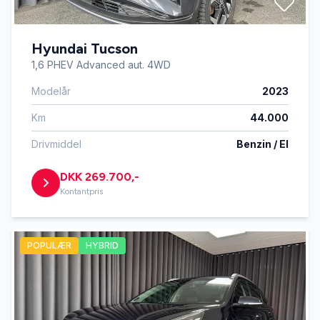
Hyundai Tucson
1,6 PHEV Advanced aut. 4WD
Modelår
2023
Km
44.000
Drivmiddel
Benzin / El
DKK 269.700,-
Kontantpris
POPULÆR
HYBRID