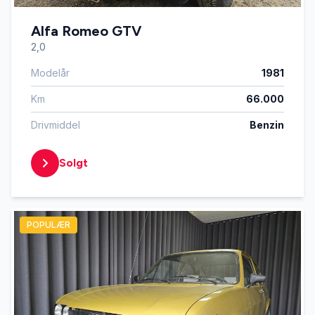
Alfa Romeo GTV
2,0
Modelår
1981
Km
66.000
Drivmiddel
Benzin
Solgt
POPULÆR