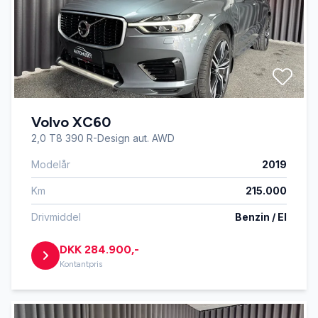
Volvo XC60
2,0 T8 390 R-Design aut. AWD
Modelår
2019
Km
215.000
Drivmiddel
Benzin / El
DKK 284.900,-
Kontantpris