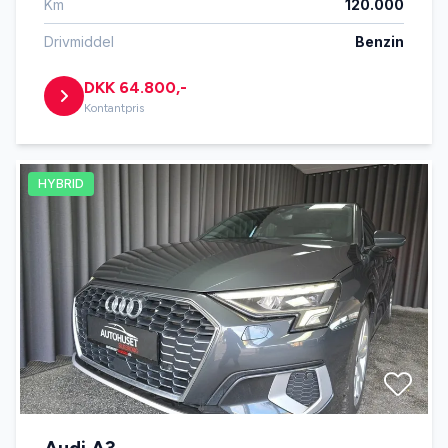
Km
120.000
Drivmiddel
Benzin
DKK 64.800,-
Kontantpris
HYBRID