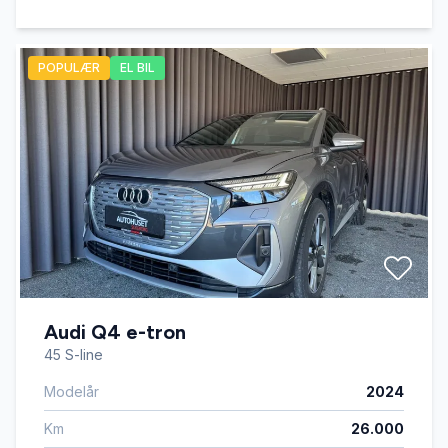
POPULÆR
EL BIL
Audi Q4 e-tron
45 S-line
Modelår
2024
Km
26.000