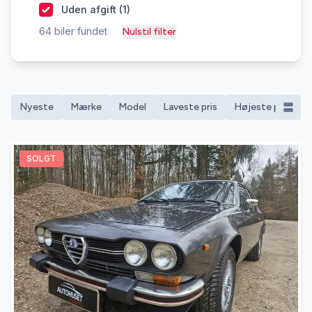
Uden afgift (
1
)
64
biler fundet
Nulstil filter
Nyeste
Mærke
Model
Laveste pris
Højeste pris
M
SOLGT