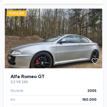
POPULÆR
Alfa Romeo GT
3,2 V6 24V
Modelår
2005
Km
160.000