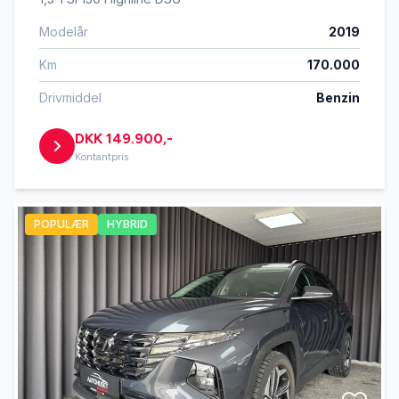
Modelår
2019
Km
170.000
Drivmiddel
Benzin
DKK 149.900,-
Kontantpris
POPULÆR
HYBRID