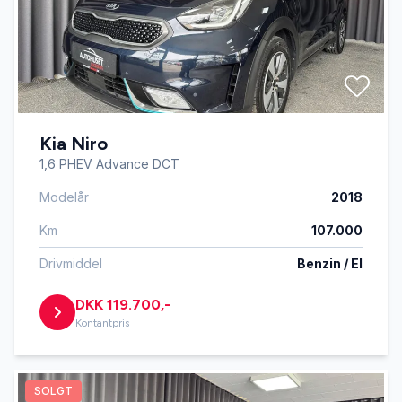
Kia Niro
1,6 PHEV Advance DCT
Modelår
2018
Km
107.000
Drivmiddel
Benzin / El
DKK 119.700,-
Kontantpris
SOLGT