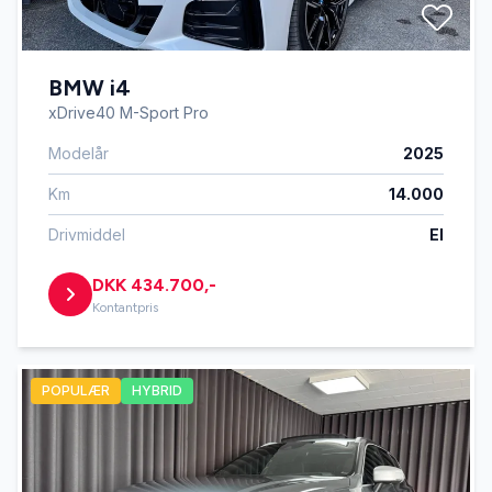
BMW i4
xDrive40 M-Sport Pro
Modelår
2025
Km
14.000
Drivmiddel
El
DKK 434.700,-
Kontantpris
POPULÆR
HYBRID