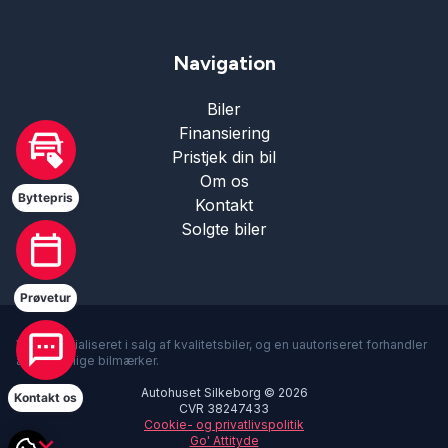
Navigation
Navigation
Parkeringssensor bagved
Biler
Finansiering
Parkeringssensor foran
Pristjek din bil
Om os
Byttepris
Ratgearskifte
Kontakt
Solgte biler
Soltag
Prøvetur
Splitbagsæder
Vi er specialiseret i salg af kvalitetsbiler, og en uautoriseret forhandler
af forskellige bilmærker.
Autohuset Silkeborg © 2026
Sædevarme
Kontakt os
CVR 38247433
Cookie- og privatlivspolitik
Go' Attityde