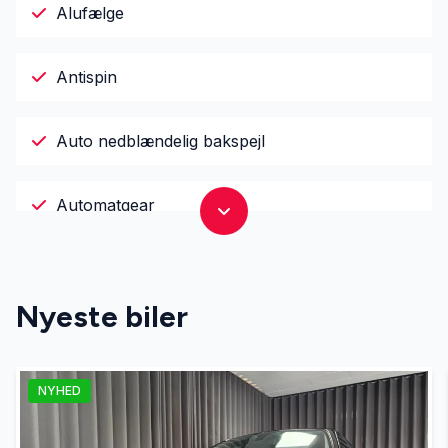
Alufælge
Antispin
Auto nedblændelig bakspejl
Automatgear
Automatisk fjernlys
Nyeste biler
Automatisk lys
NYHED
Blind vinkel detektion