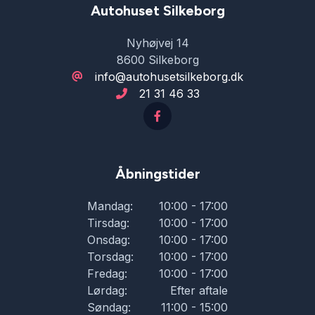
Højdejusterbare forsæder
Autohuset Silkeborg
Nyhøjvej 14
Højdejusterbart førersæde
8600 Silkeborg
info@autohusetsilkeborg.dk
21 31 46 33
Isofix
Kamera 360 grader
Åbningstider
Kørecomputer
Mandag:
10:00 - 17:00
Tirsdag:
10:00 - 17:00
Læderrat
Onsdag:
10:00 - 17:00
Torsdag:
10:00 - 17:00
Fredag:
10:00 - 17:00
Musikstreaming via bluetooth
Lørdag:
Efter aftale
Søndag:
11:00 - 15:00