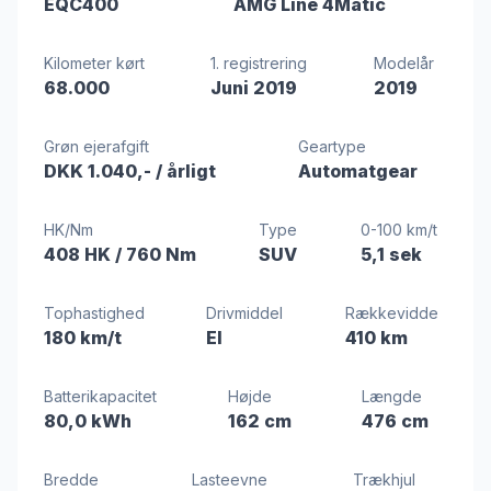
EQC400
AMG Line 4Matic
Kilometer kørt
1. registrering
Modelår
68.000
Juni 2019
2019
Grøn ejerafgift
Geartype
DKK 1.040,-
/ årligt
Automatgear
HK/Nm
Type
0-100 km/t
408 HK
/ 760 Nm
SUV
5,1 sek
Tophastighed
Drivmiddel
Rækkevidde
180 km/t
El
410 km
Batterikapacitet
Højde
Længde
80,0 kWh
162 cm
476 cm
Bredde
Lasteevne
Trækhjul