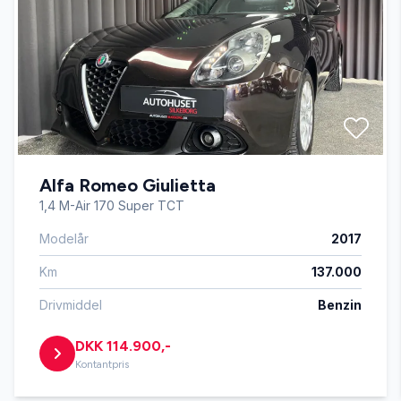
Centrallås
DAB radio
Delvis lædersæder
Alfa Romeo Giulietta
Digitalt cockpit
1,4 M-Air 170 Super TCT
Modelår
2017
Dual zone klimaanlæg
Km
137.000
El-indstillelige forsæder
Drivmiddel
Benzin
DKK 114.900,-
El-klapbare sidespejle
Kontantpris