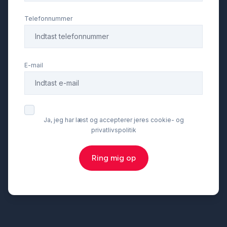
Elektrisk parkeringsbremse
Telefonnummer
Fartpilot
E-mail
Fjernbetjent centrallås
Fuld LED forlygter
Ja, jeg har læst og accepterer jeres cookie- og
privatlivspolitik
Fuldautomatisk klimaanlæg
Ring mig op
Glastag
Head-Up Display