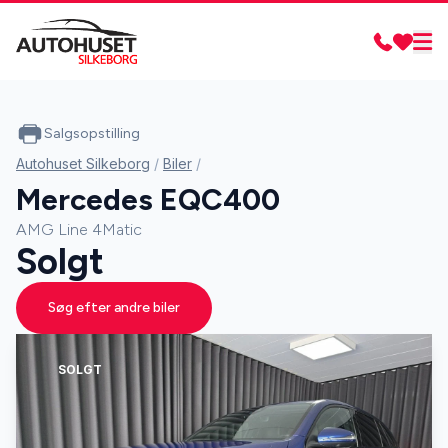
Salgsopstilling
Autohuset Silkeborg
/
Biler
/
Mercedes EQC400
AMG Line 4Matic
Solgt
Søg efter andre biler
SOLGT