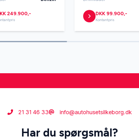
KK 249.900,-
DKK 99.900,-
ntantpris
Kontantpris
21 31 46 33
info@autohusetsilkeborg.dk
Har du spørgsmål?