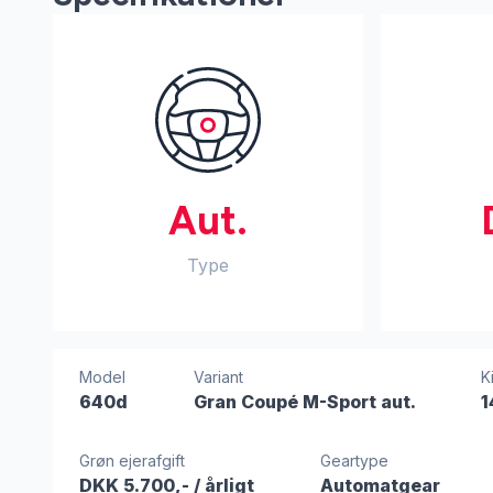
Aut.
Type
Model
Variant
K
640d
Gran Coupé M-Sport aut.
1
Grøn ejerafgift
Geartype
DKK 5.700,-
/ årligt
Automatgear