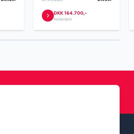
DKK 164.700,-
Kontantpris