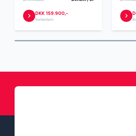
DKK 159.900,-
D
Kontantpris
Ko