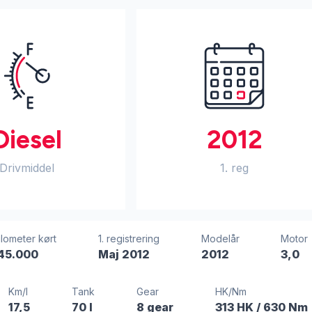
Diesel
2012
Drivmiddel
1. reg
ilometer kørt
1. registrering
Modelår
Motor
45.000
Maj 2012
2012
3,0
Km/l
Tank
Gear
HK/Nm
17,5
70 l
8 gear
313 HK
/ 630 Nm