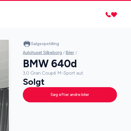
Salgsopstilling
Autohuset Silkeborg
/
Biler
/
BMW 640d
3,0 Gran Coupé M-Sport aut.
Solgt
Søg efter andre biler