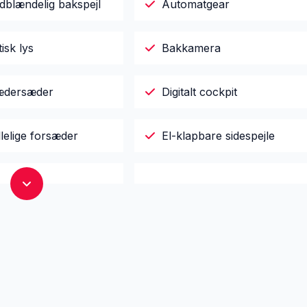
dblændelig bakspejl
Automatgear
isk lys
Bakkamera
lædersæder
Digitalt cockpit
illelige forsæder
El-klapbare sidespejle
r
El-ruder x4
le med varme
Elektrisk parkeringsbremse
jent centrallås
Fuldautomatisk klimaanlæg