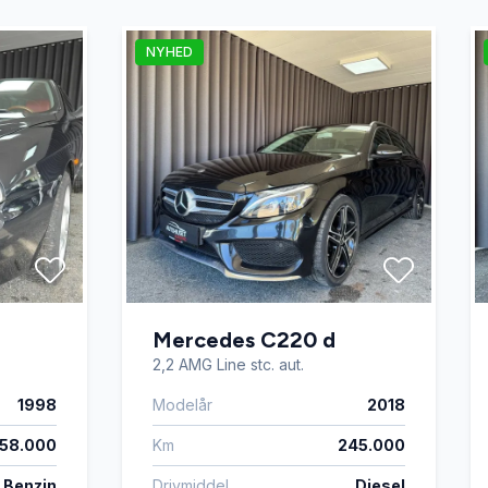
NYHED
Mercedes C220 d
2,2 AMG Line stc. aut.
1998
Modelår
2018
158.000
Km
245.000
Benzin
Drivmiddel
Diesel