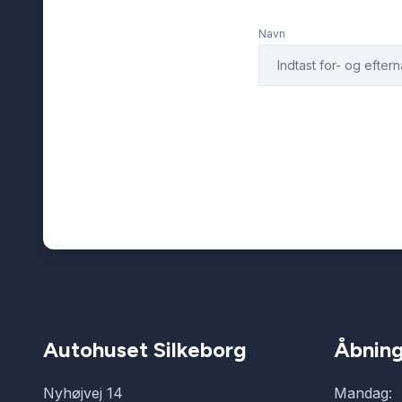
Navn
Autohuset Silkeborg
Åbning
Nyhøjvej 14
Mandag: