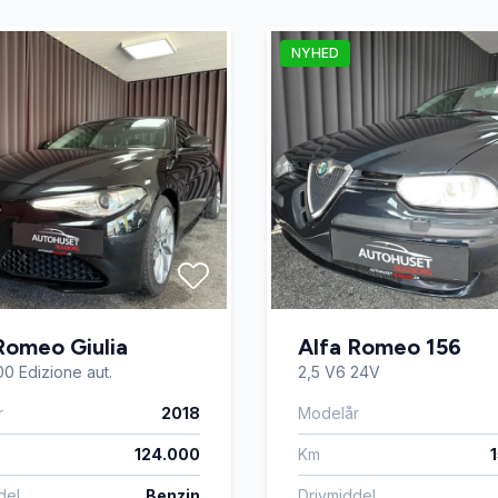
 Display
Højdejusterbare forsæder
NYHED
Kørecomputer
t
Lædersæder
ion
Parkeringssensor bagved
kifte
Sædevarme
Romeo Giulia
Alfa Romeo 156
00 Edizione aut.
2,5 V6 24V
sregistrering
Tågelygter
r
2018
Modelår
124.000
Km
rattet
Xenonlygter
del
Benzin
Drivmiddel