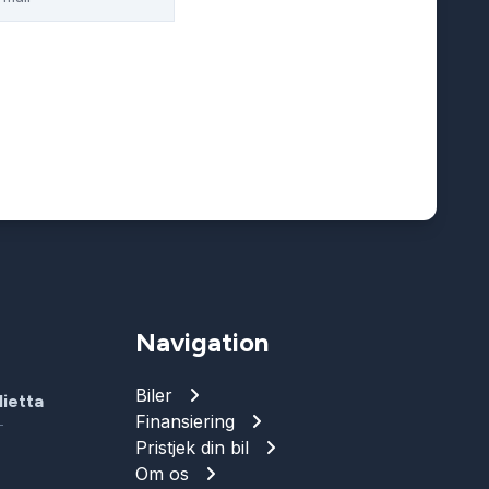
Navigation
Biler
ietta
Finansiering
T
Pristjek din bil
Om os