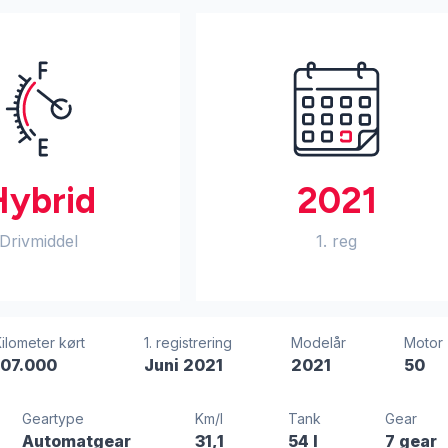
Hybrid
2021
Drivmiddel
1. reg
ilometer kørt
1. registrering
Modelår
Motor
107.000
Juni 2021
2021
50
Geartype
Km/l
Tank
Gear
Automatgear
31,1
54 l
7 gear