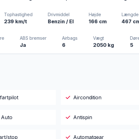
Tophastighed
Drivmiddel
Højde
Længde
239 km/t
Benzin / El
166 cm
467 c
re
ABS bremser
Airbags
Vægt
Dør
Ja
6
2050 kg
5
fartpilot
Aircondition
 Auto
Antispin
art/stop
Automatgear