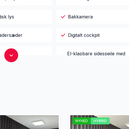
isk lys
Bakkamera
lædersæder
Digitalt cockpit
El-klapbare sidespejle med
are sidespejle
varme
r x4
El-spejle
sk bagagerum
Elektrisk parkeringsbremse
jent centrallås
Fuld LED forlygter
NYHED
HYBRID