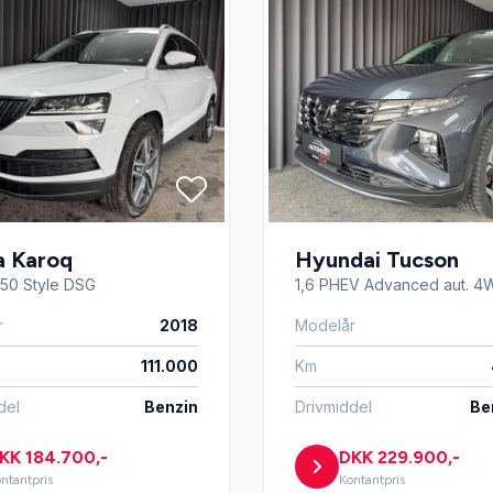
sterbare forsæder
Højdejusterbart førersæde
mputer
LED kørelys
reaming via bluetooth
Navigation
ngssensor foran
Skiltegenkendelse
a Karoq
Hyundai Tucson
 150 Style DSG
1,6 PHEV Advanced aut. 4
sæder
Sædevarme
r
2018
Modelår
111.000
Km
sregistrering
Vejbaneassistent
del
Benzin
Drivmiddel
Ben
KK 184.700,-
DKK 229.900,-
ntantpris
Kontantpris