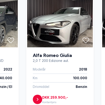
Alfa Romeo Giulia
WD
2,0 T 200 Edizione aut.
2022
Modelår
2018
40.000
Km
100.000
zin / El
Drivmiddel
Benzin
DKK 259.900,-
Kontantpris