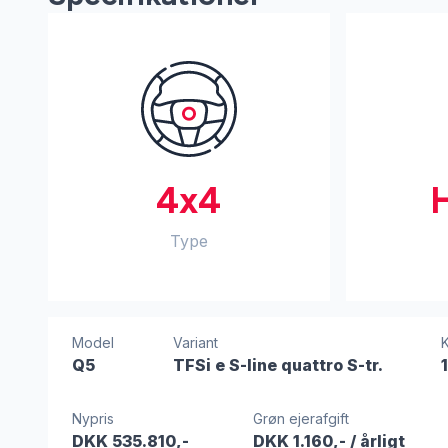
4x4
Type
Model
Variant
K
Q5
TFSi e S-line quattro S-tr.
Nypris
Grøn ejerafgift
DKK 535.810,-
DKK 1.160,-
/ årligt