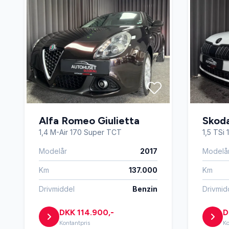
Fuldautomatisk klimaanlæg
Højdeju
Isofix
Køreco
Læderrat
Musikst
Parkeringssensor bagved
Parkeri
Alfa Romeo Giulietta
Skod
1,4 M-Air 170 Super TCT
1,5 TSi
Splitbagsæder
Sports
Modelår
2017
Modelå
Km
137.000
Km
Tagræling
Træthed
Drivmiddel
Benzin
Drivmid
DKK 114.900,-
D
Kontantpris
Ko