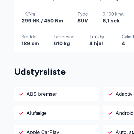
HK/Nm
Type
0-100 km/t
299 HK
/ 450 Nm
SUV
6,1 sek
Bredde
Lasteevne
Trækhjul
Cylind
189 cm
610 kg
4 hjul
4
Udstyrsliste
ABS bremser
Adaptiv 
Alufælge
Android
Apple CarPlay
Auto. st