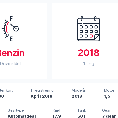
Benzin
2018
Drivmiddel
1. reg
ter kørt
1. registrering
Modelår
Motor
00
April 2018
2018
1,5
Geartype
Km/l
Tank
Gear
Automatgear
17,9
50 l
7 gear