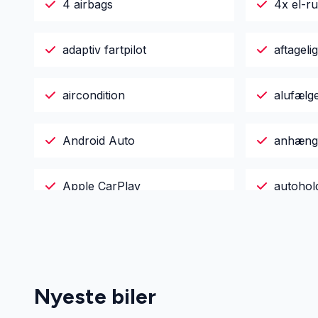
4 airbags
4x el-r
adaptiv fartpilot
aftagel
aircondition
alufælg
Android Auto
anhæng
Apple CarPlay
autohol
automati
Automatisk lys
bakspejl
Nyeste biler
Automatisk start/stop
bagage