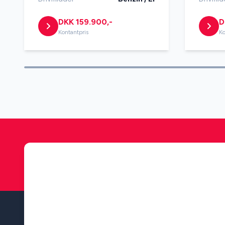
DKK 159.900,-
D
LED kørelys
multifun
Kontantpris
Ko
mørktonede ruder bag
navigati
parkeringssensor (bag)
parkeri
ratvarme
Regnse
svingbart anhængertræk
sædeva
(manuel)
træthedsregistrering
trådløs