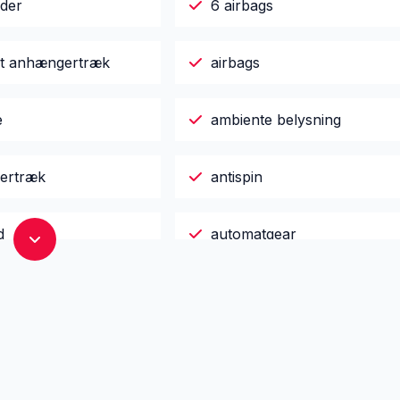
uder
6 airbags
igt anhængertræk
airbags
e
ambiente belysning
ertræk
antispin
d
automatgear
sk nedblændeligt
automatisk nødassistent
rumsdækken
bakkamera