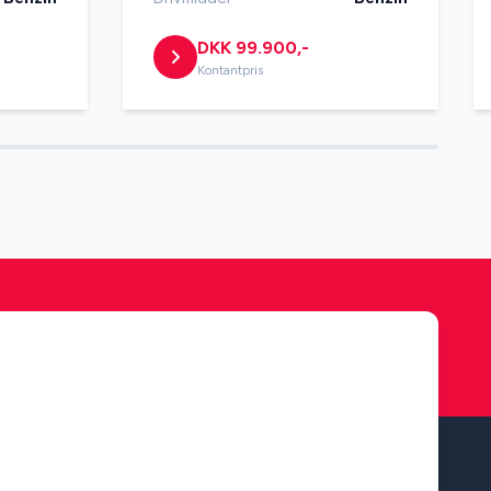
DKK 99.900,-
th
Kontantpris