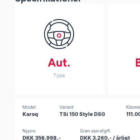
Aut.
Type
Model
Variant
Kilome
Karoq
TSi 150 Style DSG
111.0
Nypris
Grøn ejerafgift
DKK 356.998,-
DKK 3.260,-
/ årligt