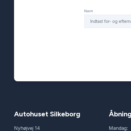
udvendig temperaturmåler
USB-A ti
Navn
Autohuset Silkeborg
Åbning
Nyhøjvej 14
Mandag: