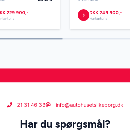
KK 229.900,-
DKK 249.900,-
ktionsrat
musikstreaming via Bluetoo
ntantpris
Kontantpris
on
nøglefri adgang
ngssensor (for)
ratgearskifte
nsor
skiltegenkendelse
rme
tagræling
21 31 46 33
info@autohusetsilkeborg.dk
 mobilopladning
tågelygter
Har du spørgsmål?