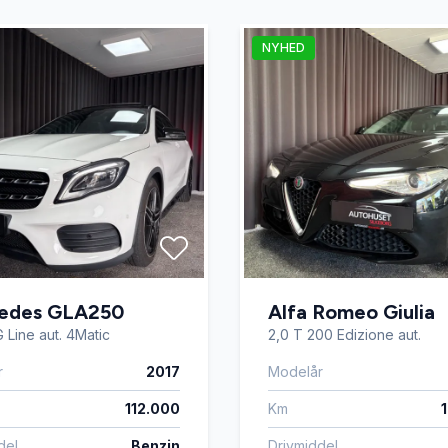
io
el-betjent bagklap
NYHED
are sidespejle med
el-ruder
le med varme
elektrisk parkeringsbremse
fjernbetjent centrallås
 forlygter
edes GLA250
fuldautomatisk klimaanlæg
Alfa Romeo Giulia
 Line aut. 4Matic
2,0 T 200 Edizione aut.
r
2017
Modelår
sterbart førersæde
håndfri til mobil
112.000
Km
mputer
LED baglygter
del
Benzin
Drivmiddel