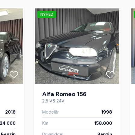
NYHED
Alfa Romeo 156
2,5 V6 24V
2018
Modelår
1998
124.000
Km
158.000
Benzin
Drivmiddel
Benzin