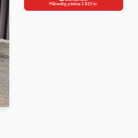
Månedlig ydelse
2.822
kr.