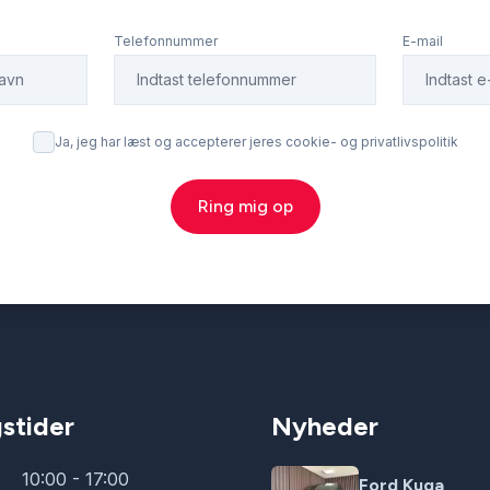
lslutning
vognbaneassistent
Telefonnummer
E-mail
Ja, jeg har læst og accepterer jeres cookie- og privatlivspolitik
Ring mig op
stider
Nyheder
10:00 - 17:00
Ford Kuga